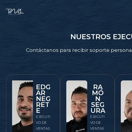
Ir
al
contenido
NUESTROS EJEC
Contáctanos para recibir soporte personal
EDG
RA
AR
MÓ
NEG
N
RET
SEG
E
URA
EJECUTI
EJECUTI
VO DE
VO DE
VENTAS
VENTAS